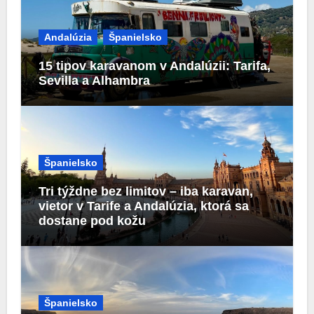
Andalúzia
Španielsko
15 tipov karavanom v Andalúzii: Tarifa,
Sevilla a Alhambra
Španielsko
Tri týždne bez limitov – iba karavan,
vietor v Tarife a Andalúzia, ktorá sa
dostane pod kožu
Španielsko