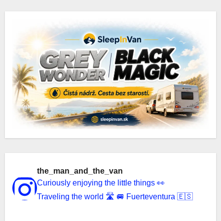
the_man_and_the_van
Curiously enjoying the little things 👀
Traveling the world 🛣️ 🚐 Fuerteventura 🇪🇸