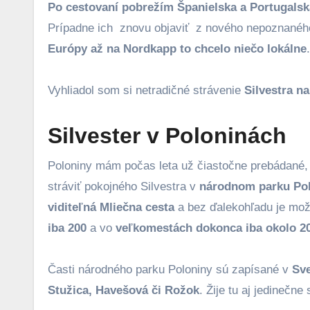
Po cestovaní pobrežím Španielska a Portugalsk
Prípadne ich znovu objaviť z nového nepoznanéh
Európy až na Nordkapp to chcelo niečo lokálne
.
Vyhliadol som si netradičné strávenie
Silvestra n
Silvester v Poloninách
Poloniny mám počas leta už čiastočne prebádané, 
stráviť pokojného Silvestra v
národnom parku Pol
viditeľná Mliečna cesta
a bez ďalekohľadu je mo
iba 200
a vo
veľkomestách dokonca iba okolo 2
Časti národného parku Poloniny sú zapísané v
Sv
Stužica, Havešová či Rožok
. Žije tu aj jedinečne