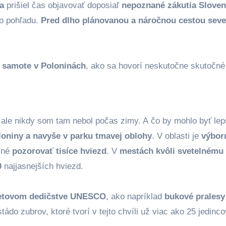
a
prišiel čas objavovať doposiaľ
nepoznané zákutia Slove
o pohľadu.
Pred dlho plánovanou a náročnou cestou sev
a samote v Poloninách
, ako sa hovorí neskutočne skutočné
ale nikdy som tam nebol počas zimy. A čo by mohlo byť lep
oniny a navyše v parku tmavej oblohy
. V oblasti je
výbor
žné
pozorovať tisíce hviezd
. V
mestách kvôli svetelném
0
najjasnejších hviezd.
etovom dedičstve UNESCO
, ako napríklad
bukové pralesy
 stádo zubrov, ktoré tvorí v tejto chvíli už viac ako 25 jedinco