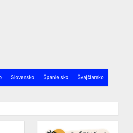
Demänovská dolina
o
Slovensko
Španielsko
Švajčiarsko