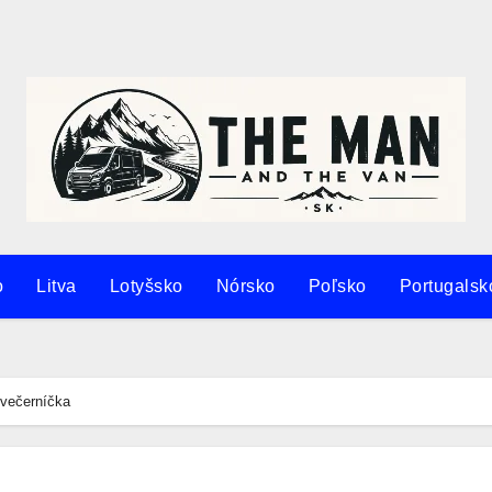
y:
Požičaj si karavan v Španielsku alebo na Fuerteventure!
|
Apartmány 
o
Litva
Lotyšsko
Nórsko
Poľsko
Portugalsk
 večerníčka