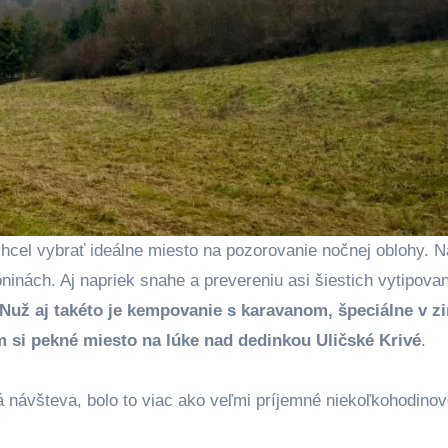
cel vybrať ideálne miesto na pozorovanie nočnej oblohy. 
ninách. Aj napriek snahe a prevereniu asi šiestich vytipova
Nuž aj takéto je kempovanie s karavanom, špeciálne v z
m si pekné miesto na lúke nad dedinkou ‎Uličské Krivé
.
 návšteva, bolo to viac ako veľmi príjemné niekoľkohodino