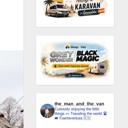
the_man_and_the_van
Curiously enjoying the little
things 👀
Traveling the world 🛣️
🚐 Fuerteventura 🇪🇸