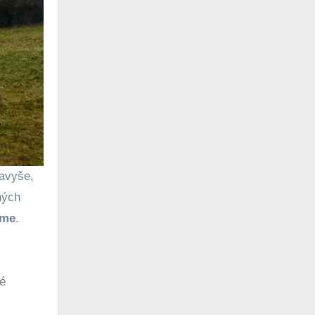
Navyše,
ných
ime
.
vé