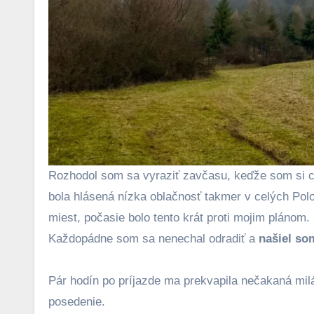
Rozhodol som sa vyraziť zavčasu, keďže som si ch
bola hlásená nízka oblačnosť takmer v celých Polo
miest, počasie bolo tento krát proti mojim plánom.
Každopádne som sa nenechal odradiť a
našiel so
Pár hodín po príjazde ma prekvapila nečakaná milá
posedenie.