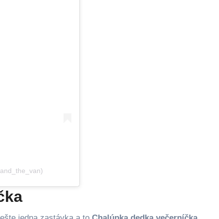
_and_the_van)
čka
ešte jedna zastávka a to
Chalúpka dedka večerníčka
.