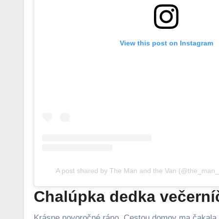
View this post on Instagram
A post shared by The Man and the Van (@the_man
Chalúpka dedka večerní
Krásne novoročné ráno. Cestou domov ma čakala 