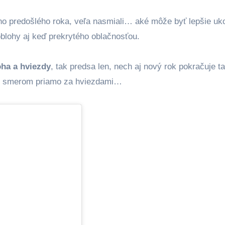
ho predošlého roka, veľa nasmiali… aké môže byť lepšie uk
oblohy aj keď prekrytého oblačnosťou.
oha a hviezdy
, tak predsa len, nech aj nový rok pokračuje t
vou, smerom priamo za hviezdami…