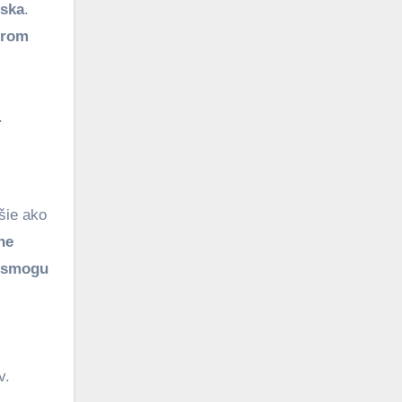
nska
.
erom
.
šie ako
ne
u smogu
v.