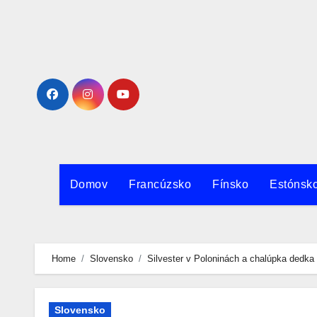
Skip
Naša ďalšie služb
to
content
Domov
Francúzsko
Fínsko
Estónsk
Home
Slovensko
Silvester v Poloninách a chalúpka dedka
Slovensko