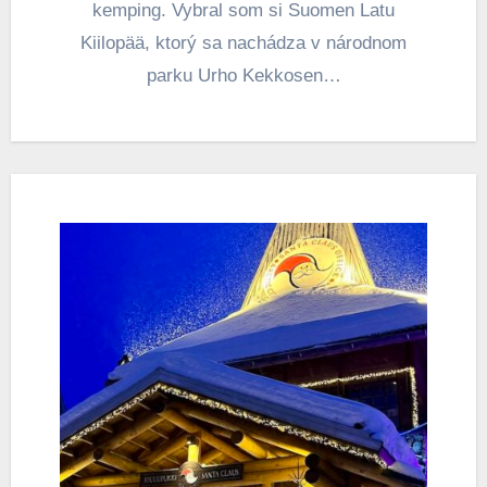
kemping. Vybral som si Suomen Latu
Kiilopää, ktorý sa nachádza v národnom
parku Urho Kekkosen…