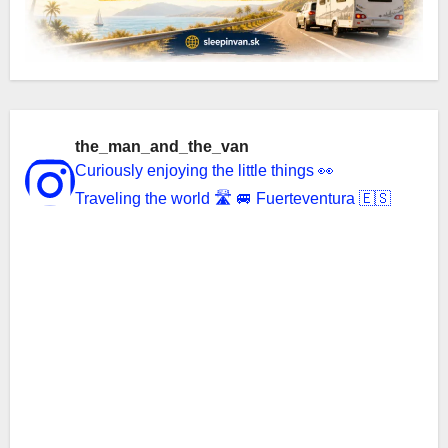
the_man_and_the_van
Curiously enjoying the little things 👀
Traveling the world 🛣️ 🚐 Fuerteventura 🇪🇸