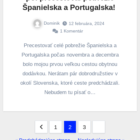
Španielska a Portugalska!
Dominik
12 februára, 2024
1 Komentár
Precestovať celé pobrežie Španielska a
Portugalska počas novembra a decembra
bolo mojou prvou veľkou cestou obytnou
dodávkou. Nerátam pár dobrodružstiev v
okolí Slovenska, ktoré ceste predchádzali.
Nebudem tu písať o…
Stránkovanie
1
2
3
príspevkov