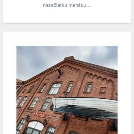
nazačiatku menšou…