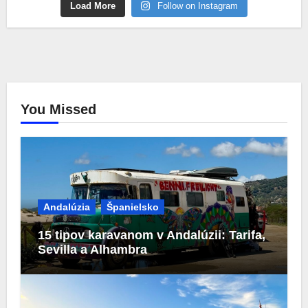
Load More
Follow on Instagram
You Missed
Andalúzia
Španielsko
15 tipov karavanom v Andalúzii: Tarifa,
Sevilla a Alhambra