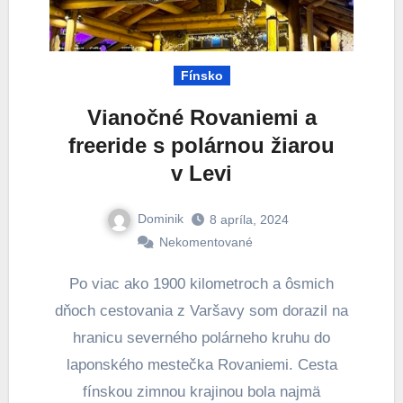
Fínsko
Vianočné Rovaniemi a
freeride s polárnou žiarou
v Levi
Dominik
8 apríla, 2024
Nekomentované
Po viac ako 1900 kilometroch a ôsmich
dňoch cestovania z Varšavy som dorazil na
hranicu severného polárneho kruhu do
laponského mestečka Rovaniemi. Cesta
fínskou zimnou krajinou bola najmä